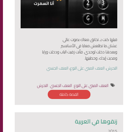
قبلها كنت بـ تخانق معاك بصوت عالي
عشان ما تطلعش معايا في الأسانسير
وبعدها دخلت لوحدي، فأنت زقيت الباب ودخلت ورايا
ومديت إيدك، وحطيتها.
التحرش
،
العنف المبني على النوع
،
العنف الجنسي
العنف المبني على النوع
العنف الجنسي
التحرش
القصة كاملة
زنقوها في العربية
2015