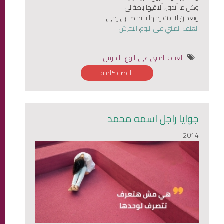
وكل ما أتدور، ألاقيها باصة لي
وبعدين لاقيت رجلها بـ تخبط في رجلي
العنف المبني على النوع
،
التحرش
العنف المبني على النوع
التحرش
القصة كاملة
جوايا راجل اسمه محمد
2014