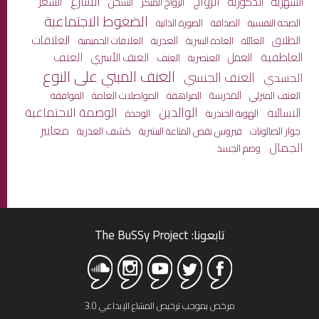
الزواج
الشارع
الشهرية
الذكورية
الشعر
السجن
الزواج المبكر
الضغوط الاجتماعية
الصحة النفسية
الصداقة
الصورة الذاتية
العلاقات
الطلاق
العائلة
العذرية
العادة السرية
العلاقات الحميمية
العاطفية
العنف
العمل
العنف الأسري
العنصرية
العنف
العنف المبني على النوع
العنف الجنسي
الجسدي
المدرسة
المراهقة
المواصلات العامة
العنف المنزلي
الموافقة
الوالدين
الوصمة الاجتماعية
النسائية
الهوية الجندرية
الوحدة
معايير
جواز الصالونات
كشف العذرية
فيروس نقص المناعة البشرية
الجمال
وصم الجسد
تابعونا: The BuSSy Project
مرخص بموجب ترخيص المشاع الإبداعي 3.0