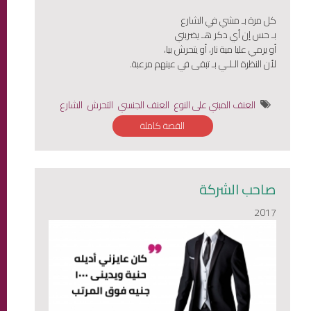
كل مرة بـ مشي في الشارع
بـ حس إن أي دكر هـ يضربني
أو يرمي عليا مية نار، أو يتحرش بيا،
لأن النظرة الـلـي بـ تبقى في عينهم مرعبة.
العنف المبني على النوع
العنف الجنسي
التحرش
الشارع
القصة كاملة
صاحب الشركة
2017