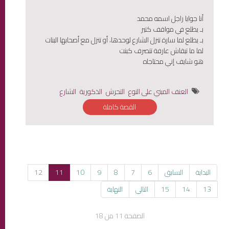
أنا جوايا راجل اسمه محمد
بـ يطلع في مواقف كتير
بـ يطلع لما سارة تنزل الشارع لوحدها، أو تنزل مع أصحابها البنات
لما ما تبقاش عارفة تتصرف كبنت
هو شايف إني محتاجاه
العنف المبني على النوع
التحرش
الذكورية
الشارع
القصة كاملة
البداية
السابق
6
7
8
9
10
11
12
13
14
15
التالي
النهاية
الصفحة 11 من 18