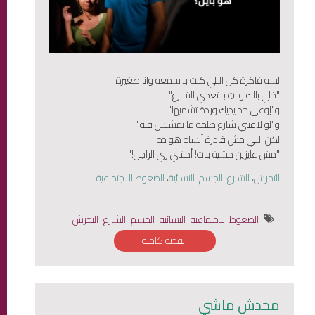
لسه فاكرة كل الـلي كنت بـ سمعه وانا صغيرة
"خلي بالك وانتِ بـ تعدي الشارع"
و"إوعي حد يديك وردة تشميها"
و"لو لاقيتي شارع ضلمة ما تمشيش فيه"
لكن الـلي مش قادرة أنساه هو ده
"مش عايزين مشية بنات! أمشي زي الراجل!"
التحرش
،
الشارع
،
الجسم
،
النسائية
،
الضغوط الاجتماعية
الضغوط الاجتماعية
النسائية
الجسم
الشارع
التحرش
القصة كاملة
محدش ماشي