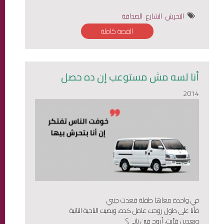
التحرش
الشارع
الصداقة
القصة كاملة
أنا لسه مش مستوعب إن ده حصل
2014
في واحدة معاها طفلة قعدت جنبي
فأنا على طول روحت عامل كده، وبصيت الناحية التانية
وبعدين قرَّبِت، أروح فين تاني؟