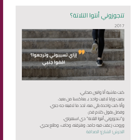
تتجوزوني أنتوا التلاتة؟
2017
كنت ماشية أنا واتنين صحابي،
بصيت ورايا لاقيت واحد بـ يعاكسنا من بعيد،
وأنا كنت واخدة بالي منه، لحد ما لاقيته جه جنبي،
وفضل يقول كلام قذر،
و"تـتجوزوني أنتوا التلاتة" دي استفزتني،
وروحت زعقت فيه جامد، وهزقته، وخاف، وطلع يجري.
التحرش
؛
الشارع
؛
الصداقة