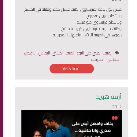
ميس لبنى بتاعة الفرنساوي، كانت عسل كده، وقليلة في الجسم
وبـ تتكلم عربي معووج
وبـ تتكلم فرنساوي حلو فشخ
وكانت مدرسة فرنساوي كويسة فشخ
زنقوها في العربية الـ 128 بتاعتها برا المدرسة
العنف المبني على النوع
العنف الجنسي
التحرش
الاعتداء
الجماعي
المدرسة
القصة كاملة
أزمة هوية
2012