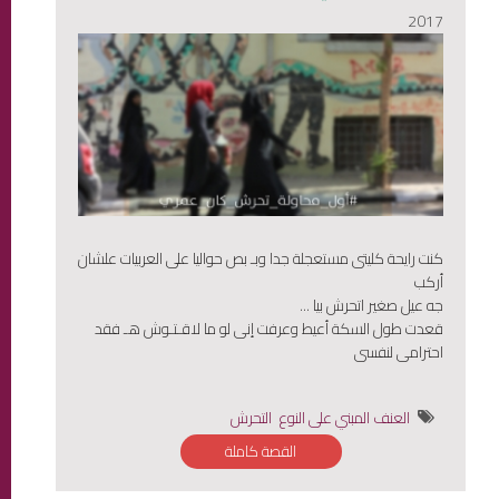
2017
كنت رايحة كليتى مستعجلة جدا وبـ بص حواليا على العربيات علشان
أركب
جه عيل صغير اتحرش بيا ...
قعدت طول السكة أعيط وعرفت إنى لو ما لاقـتـوش هـ فقد
احترامى لنفسى
العنف المبني على النوع
التحرش
القصة كاملة