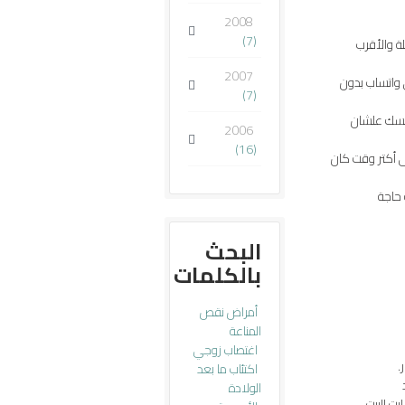
2008
(7)
ة والأقرب
2007
 واتساب بدون
(7)
نفسك علشان
2006
(16)
 أكتر وقت كان
 حاجة
البحث
بالكلمات
أمراض نقص
المناعة
اغتصاب زوجي
.
اكتئاب ما بعد
الولادة
بت البيت