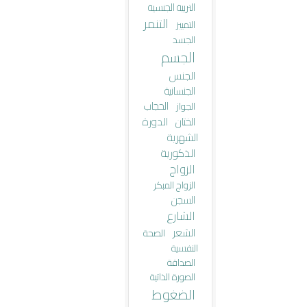
التربية الجنسية
التنمر
التمييز
الجسد
الجسم
الجنس
الجنسانية
الحجاب
الجواز
الختان
الدورة
الشهرية
الذكورية
الزواج
الزواج المبكر
السجن
الشارع
الشعر
الصحة
النفسية
الصداقة
الصورة الذاتية
الضغوط