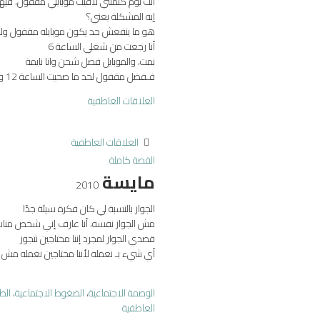
أنت يوم كلمتني لاقيت موبايلي مقفول، فيها إ
إيه المشكلة يعني؟
هو ما ينفعش حد يكون موبايله مقفول ولا 
أنا رجعت من شغلي الساعة 6
نمت، والموبايل فصل شحن وانا نايمة
فـفضل مقفول لحد ما صحيت الساعة 12 وشحنته وفتحته....
العلاقات العاطفية
العلاقات العاطفية
القصة كاملة
مايسة
2010
الجواز بالنسبة لي كان فكرة سيئة جدًا
مش الجواز نفسه، أنا عارف إني شخص مناس
قصدي الجواز لمجرد إننا محتاجين نتجوز
أي شيء بـ نعمله لأننا محتاجين نعمله مش اختي
الوصمة الاجتماعية
،
الضغوط الاجتماعية
،
الط
العاطفية