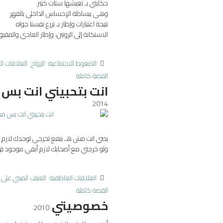
حكايتي بـ تعيشها ستات كتير
وهي ببساطة الإحساس الداخلي بالقهر
نتيجة اعتبارات وإطار بـ نزرع نفسنا جواه
الاستكانة إلى الروتين، وإطار العادي والمقبو
الضغوط الاجتماعية
الزواج
العلاقات ا
القصة كاملة
انت بتحبيني انت بس
2014
بصي انت مش هـ ينفع تخرجي لوحدك لازم
ولو خرجتي مع أصحابك لازم أبقي موجود ف
العلاقات العاطفية
العنف المبني على ا
القصة كاملة
خصوصيتي
2010