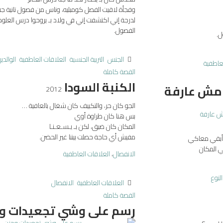
وفجأة لاقيت الفصل كومبليه، وناس من فصول تانية ج
لدرجة إني اكتشفت إني في ولاد بـ يروحوا درس العلو
الفصول.
ل.
الجنس
التربية الجنسية
العلاقات العاطفية
الوالدي
لعاطفية
القصة كاملة
الكنبة السودا
 مش عارفة
2012
الجو كان حر، والتكييف كان شغال بالعافية …
بس هنا كان طراوة أوي
المكان كان ضيق، لكن بـ يـسـعـنـا
مفيش أي حاجة حصلت بيننا غير الحضن.
 أبقي معاكي
ي المكان
الانفصال
،
العلاقات العاطفية
لنوع
العلاقات العاطفية
الانفصال
القصة كاملة
رسم على وشي تجعيدات و