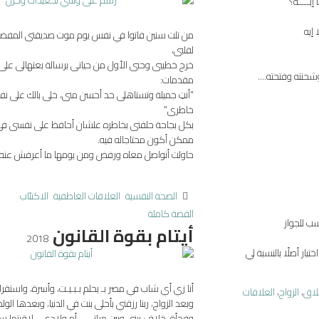
يــــه؟
إيه
من تلت سنين فاتوا في نفس يوم موت صديقتى المفضل
لقلبى،
خرج خطيبى وحبى الأول من حياتى برسالة بعتهالى على
مقدمات:
"أنتِ جميلة وتستاهلى حد أحسن منى، خلى بالك على 
خاطرى"
بكل بجاحة حلفنى بخاطره علشان أحافظ على نفسى فى
ممكن أكون محتاجاله فيه.
حاولت أتواصل معاه ورفض ومن يومها ما أعرفش عنه
الصحة النفسية
العلاقات العاطفية
الاكتئاب
القصة كاملة
ب للجواز
أيتام بقوة القانون
2018
ار أصلًا بالنسبة لي
أنا زي أي شاب في مصر بـ يحلم بـبـيـت، وأسرة، واستقرار
لاق
،
الزواج
،
العلاقات
وبعد الزواج، ربنا رزقني بأحلى بنت في الدنيا، وبعدها الولد
وفجأة، خلاف بيني وبين مراتي - أم ولادي - لاقيتها سا