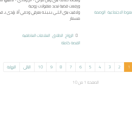
ورفعت قضية تبديد منقولات زوجية
غوط الاجتماعية
الوصمة
ولاقيت بيتي الـلـي بـنـيـتـه بعرقي ودمي أنا، بإيدى بـ
مسمار
الزواج
الطلاق
العلاقات العاطفية
القصة كاملة
1
2
3
4
5
6
7
8
9
10
التالي
النهاية
الصفحة 1 من 10