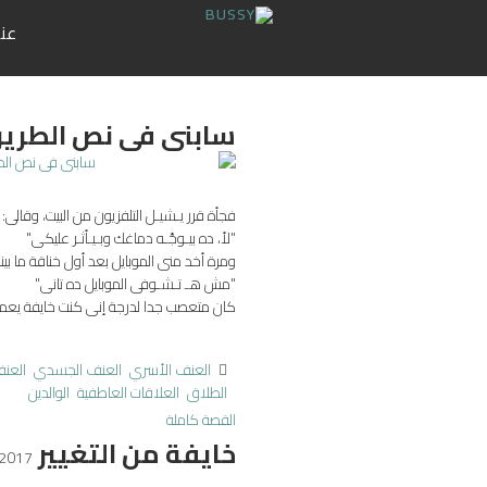
عنن
سابنى فى نص الطري
فجأة قرر يـشيـل التلفزيون من البيت، وقالى:
"لأ، ده بيـوجِّـه دماغك وبـيـأثـر عليكى"
ومرة أخد منى الموبايل بعد أول خناقة ما بينا .
"مش هـ تـشـوفى الموبايل ده تانى"
كان متعصب جدا لدرجة إنى كنت خايفة يعمل
العنف الأسري
العنف الجسدي
العنف
الطلاق
العلاقات العاطفية
الوالدين
القصة كاملة
خايفة من التغيير
2017