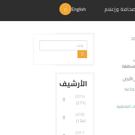
حافة وإعلام
English
2
البحث...
ب
ستقبلية
 الأرض.
الأرشيف
تماعية
2019
(271)
ات العاطفية
2018
(134)
2017