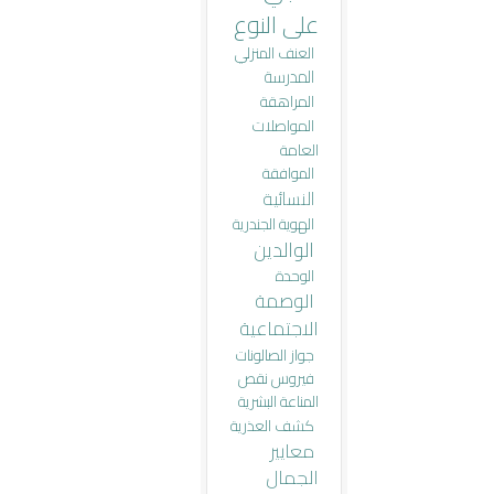
على النوع
العنف المنزلي
المدرسة
المراهقة
المواصلات
العامة
الموافقة
النسائية
الهوية الجندرية
الوالدين
الوحدة
الوصمة
الاجتماعية
جواز الصالونات
فيروس نقص
المناعة البشرية
كشف العذرية
معايير
الجمال