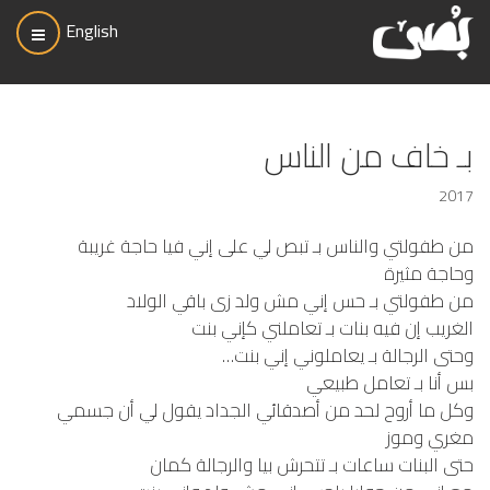
English
بـ خاف من الناس
2017
من طفولتي والناس بـ تبص لي على إني فيا حاجة غريبة
وحاجة مثيرة
من طفولتي بـ حس إني مش ولد زى باقي الولاد
الغريب إن فيه بنات بـ تعاملني كإني بنت
وحتى الرجالة بـ يعاملوني إني بنت…
بس أنا بـ تعامل طبيعي
وكل ما أروح لحد من أصدقائي الجداد يقول لي أن جسمي
مغري وموز
حتى البنات ساعات بـ تتحرش بيا والرجالة كمان