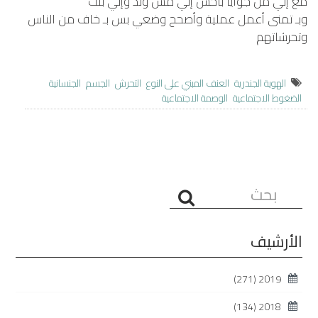
مع إني من جوايا باحس إني مش ولد وإني بنت
وبـ تمنى أعمل عملية وأصحح وضعي بس بـ خاف من الناس
وتحرشاتهم
الهوية الجندرية
العنف المبني على النوع
التحرش
الجسم
الجنسانية
الضغوط الاجتماعية
الوصمة الاجتماعية
البحث...
الأرشيف
(271)
2019
(134)
2018