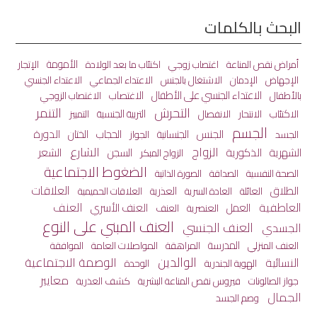
البحث بالكلمات
الأمومة
أمراض نقص المناعة
اغتصاب زوجي
اكتئاب ما بعد الولادة
الإتجار
الاعتداء الجماعي
الإجهاض
الإدمان
الاشتغال بالجنس
الاعتداء الجنسي
الاعتداء الجنسي على الأطفال
الاغتصاب
بالأطفال
الاغتصاب الزوجي
التحرش
التنمر
الاكتئاب
الانفصال
التربية الجنسية
الانتحار
التمييز
الجسم
الجنس
الختان
الدورة
الجنسانية
الحجاب
الجسد
الجواز
الزواج
الشارع
الشهرية
الذكورية
الشعر
السجن
الزواج المبكر
الضغوط الاجتماعية
الصحة النفسية
الصداقة
الصورة الذاتية
العلاقات
الطلاق
العائلة
العذرية
العادة السرية
العلاقات الحميمية
العاطفية
العنف
العمل
العنف الأسري
العنصرية
العنف
العنف المبني على النوع
العنف الجنسي
الجسدي
المدرسة
المراهقة
المواصلات العامة
العنف المنزلي
الموافقة
الوالدين
الوصمة الاجتماعية
النسائية
الهوية الجندرية
الوحدة
معايير
جواز الصالونات
كشف العذرية
فيروس نقص المناعة البشرية
الجمال
وصم الجسد