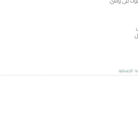
حبوب في وشي
ل
ة
الجنسانية