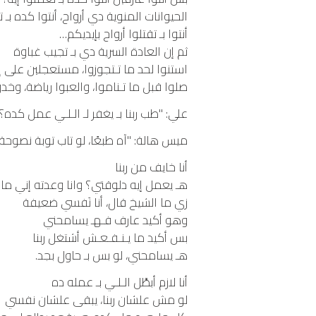
الحيوانات المنوية دي أرواح، أنتوا كده بـ 
أنتوا بـ تقتلوا أرواح بإيديكم…
ثم إن العادة السرية دي بـ تجيب غباوة
استنوا لحد ما تـتجوزوا، مستعجلين على إ
صلوا قبل ما تـناموا، والعبوا رياضة، و
علي: "طب ربنا بـ يغفر لـ الـلـي عمل كده؟
ميس هالة: "آه طبعًا، لو تاب توبة نصوحة بـ
أنا خايف من ربنا
هـ يعمل إيه دلوقتي؟ وانا وعدته إني م
زي ما الشيخ قال، أنا نَفسي ضعيفة
وهو أكيد عارف فـهـ يسامحني
بس أكيد ما يـنـفـعـش أشتغل ربنا
هـ يسامحني، لو بس بـ حاول بجد.
أنا لازم أبطَّل الـلـي بـ عمله ده
لو مش علشان ربنا، يبقى علشان نفسي