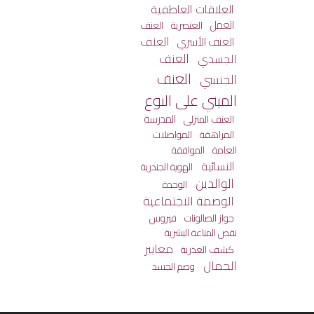
العلاقات العاطفية
العمل
العنصرية
العنف
العنف
العنف الأسري
العنف
الجسدي
العنف
الجنسي
المبني على النوع
المدرسة
العنف المنزلي
المراهقة
المواصلات
العامة
الموافقة
النسائية
الهوية الجندرية
الوالدين
الوحدة
الوصمة الاجتماعية
جواز الصالونات
فيروس
نقص المناعة البشرية
معايير
كشف العذرية
الجمال
وصم الجسد