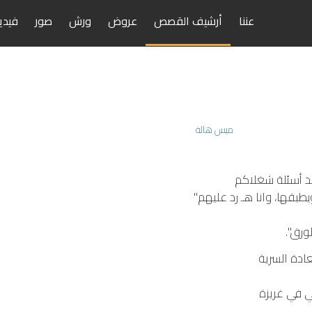
عننا
أرشيف القصص
عروض
ورش
صور
فيدي
أكيد أسئلة شغلاكم
قها، وانا هـ رد عليهم"
ورق".
عادة السرية
ي في غريزة