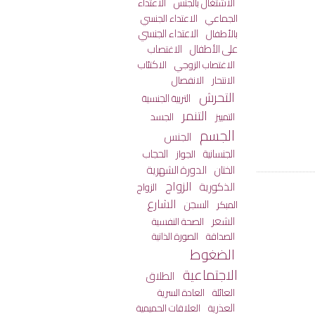
الاعتداء
الاشتغال بالجنس
الجماعي
الاعتداء الجنسي
الاعتداء الجنسي
بالأطفال
على الأطفال
الاغتصاب
الاكتئاب
الاغتصاب الزوجي
الانفصال
الانتحار
التحرش
التربية الجنسية
التنمر
التمييز
الجسد
الجسم
الجنس
الجنسانية
الحجاب
الجواز
الختان
الدورة الشهرية
الزواج
الذكورية
الزواج
الشارع
السجن
المبكر
الشعر
الصحة النفسية
الصداقة
الصورة الذاتية
الضغوط
الاجتماعية
الطلاق
العائلة
العادة السرية
العذرية
العلاقات الحميمية