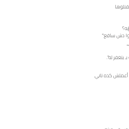
تقتلوها
يه؟
خدوا دش ساقع"
"
 يتغفر له".
ا أعملش كده تاني