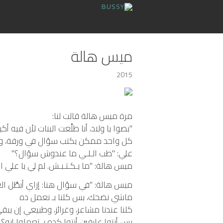
ميس هالة
2015
مرة ميس هالة قالت لنا:
"بصوا يا ولاد، أنا طلَّعت البنات لأن فيه 
كل واحد ممكن يكتب سؤال في ورقة، ويطب
علي: "طب الـلـي ما عندوش سؤال؟"
ميس هالة: "ما يـكـتـبـش. لم لي يا علي ال
ميس هالة: "في سؤال هنا: إزاي أبطَّل ال
ماشي نضحك، بس كلنا بـ نعمل ده
كلنا عندنا مشاعر، وغرائز، وطبيعي إن يبق
بس أنتوا عارفين أنتوا كده بـ تعملوا إيه؟