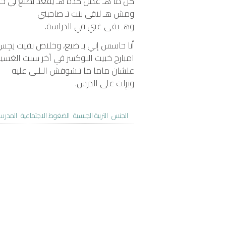
كل ما هـ عمل كده هـ يقعد يطلع لي 
ومش هـ لاقي بنت تـ صاحبني
وهـ بقى غبي في الدراسة.
أنا حاسس إني بـ ضيع، وخلاص بقيت نِجِس
امبارح خبيت البوكسر في آخر سبت الغسي
علشان ماما ما تـشوفش الـلـي عليه
ونِزِلت على الدرس.
الجنس
التربية الجنسية
الضغوط الاجتماعية
المدرس