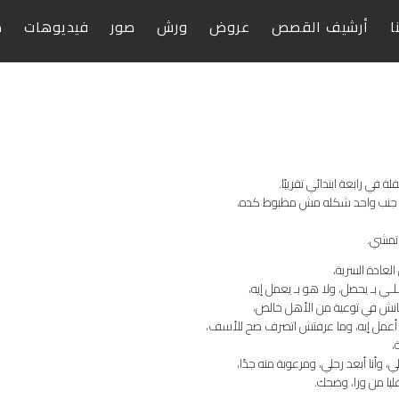
ا
أرشيف القصص
عروض
ورش
صور
فيديوهات
ص
في رابعة ابتدائي تقريبًا.
بت جنب واحد شكله مش مظبوط كده،
 تمشي.
العادة السرية،
لـي بـ يحصل، ولا هو بـ يعمل إيه،
كانش في توعية من الأهل خالص،
 أعمل إيه، وما عرفتش اتصرف صح للأسف،
،
، وأنا أبعد رجلي، ومرعوبة منه جدًا،
ليا من ورا، وضحك.