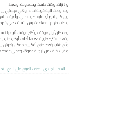
وانا نزلت، وكنت خايفة، ومصدومة، وبعيط،
ولما وصلت البيت قولت لماما، وهي فهمتني إن 
وإن كان لازم أرد عليه بصوت عالي، وأعرف الناس إ
واطلب منهم المساعدة. بس للأسف هي فهمتني ب
وده كان أول موقف وأكتر موقف أثر عليا نفسيًا
وقعدت فتره طويلة بعدها أخاف أركب جنب راج
وأي شاب يقعد جنبي أفكر إنه ممكن يتحرش بيا،
وبقيت بخاف من الرجالة عمومًا، وعملي عقدة من
العنف الجنسي
العنف المبني على النوع
التح