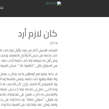
عنن
كان لازم أرد
2019
اتعرضت للتحرش أكتر من مرة، وأول مرة كنت طفلة 
كنت راجعة من درس أنا وأختي الصغيرة، ورك
ومن أول ما شوفته وانا كنت خايفة أركب جنبه،
بس السواق قالي: "اطلعوا، يالا"؛ عشان العربية
فـ ركبنا، وهو فتح البنطلون بتاعه، وكان بـ يعمل 
وانا طبعًا وقتها كنت خايفة، ومش فاهمة إيه الـ
ولا المفروض أنا اتصرف إزاي؛ لأن للأسف ما 
وده الـلـي عمل لي صدمة، وما كـنـتـش عارفة
والمتحرش ده كان بـ يتفرج علي فيديوهات إباحية
وبـ يقولي: "شوفي معايا"، وبـ يحط إيده على رجلي
وابعد وشي عنه، ولما نزلت من العربية حط إيده ع