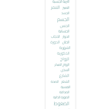
التربية الجنسية
التنمر
التمييز
الجسد
الجسم
الجنس
الجنسانية
الحجاب
الجواز
الختان
الدورة
الشهرية
الذكورية
الزواج
الزواج المبكر
السجن
الشارع
الشعر
الصحة
النفسية
الصداقة
الصورة الذاتية
الضغوط