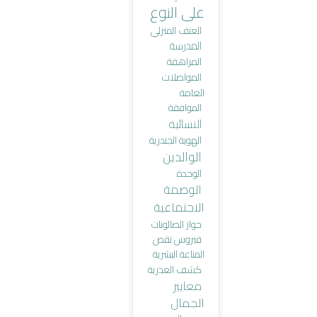
على النوع
العنف المنزلي
المدرسة
المراهقة
المواصلات
العامة
الموافقة
النسائية
الهوية الجندرية
الوالدين
الوحدة
الوصمة
الاجتماعية
جواز الصالونات
فيروس نقص
المناعة البشرية
كشف العذرية
معايير
الجمال