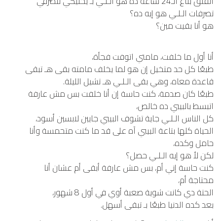
القلق بتاع الـ24 ساعة ده هو الـلـي بـ يخليكي تتصرفي
تصرفات الـلـي هو إيه ده؟
هو أنا بقيت مين؟
أنا أول ما خلفت، مامتي اتوفت فجأة،
طبعًا كل حد متخيل إن هو لما يخلف مامته بقى هـ تبقى
قاعدة معاه، وهي بقى الـلـي هـ تشيل الليلة.
طبعًا كان صدمة، كنت حاسة إن أنا خلفت بس مش عارفة
اتبسط بالبيبي ده خالص،
كل الناس الـلـي جاية تشوف البيبي جايين لابسين أسود،
الحياة كلها بتاعة البيبي آه على قد ما كنت متحمسة وأنا
حامل وكده،
لكن لأ هو إيه الـلـي حصل؟
كنت حاسة إني أم، بس مش عارفة أبقى أم عشان أنا
محتاجة أم،
الحتة دي كانت شوية صعبة أوي في أول 8 شهور،
بعد كده الدنيا طبعًا بـ تبقى أسهل.