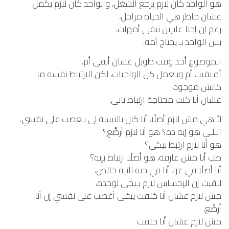
هو الواحد كان لازم يرجع الشغل، والواحد كان لازم يكمل
عشان خاطر هي الحياة مراحل،
رغم إن إحنا عايزين نبقى أمهات،
بس الواحد بـ يحتاج أمه.
الموضوع أخذ وقت طويل عشان أبقى أم،
آه بقيت أم وبـعمل كل الواجبات، لكن الارتباط نفسه ما
كانش موجود،
عشان أنا كنت محتاجة ارتباط تاني.
لأ هي مش لازم أصلًا، أنا كان بالنسبة لي بـغصب على نفسي،
الـلـي هو إيه ده؟ هو أنا لازم أرضَّع؟
هو أنا لازم ارتبط بيكي؟
طب أنا مش عارفة، هو أصلًا ارتباط بإيه؟
أنا أصلًا في عزا، أنا في حتة تانية خالص،
لاقيت إن الإحساس لازم يـيجي لوحده،
مش لازم عشان أنا خلفت يبقى أغصب على نفسي إن أنا
أرضَّع،
مش لازم عشان أنا خلفت