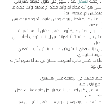
أنا رجعت
الشغل
بعد 3 شهور على طول، فبرضه تغيير تاني،
الـلـي هو أنتِ فجأة أم، وأنتِ فجأة أم عاملة، وأنتِ فجأة ما
عندكيش أم، فـيعني إيه؟
أنا مش عايزة شغلي يبوظ، ومش عايزة الأمومة تبوظ، بس
أنا مكنة،
أنا بـ روح، ومش عايزة أروح الشغل عشان أنا لسه تعبانة،
مش من الخلفة لأ، أنا تعبانة من إن أنا أستوعب أصلًا الـلـي
حصل،
إني حزنت، يعني المفروض لما حد بيتوفى أنتِ بـ تقعدي
شوية تستوعبي،
فأنا ما كنتش قادرة أستوعب، عشان في حد أنا بـقوم أغيَّر له
كل يوم.
طبعًا فشلت في الرضاعة فشل هستيري،
أرضع إزاي أصلًا،
بالنسبة لي كان إحساس شوية بإن كل حاجة فشلت، وكل
حاجة باظت.
لما قعدت شوية، وهديت، ورجعت الشغل لاقيت إن هو لأ،