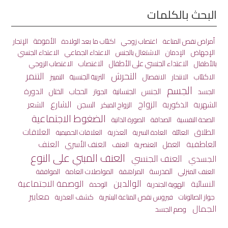
البحث بالكلمات
الأمومة
أمراض نقص المناعة
اغتصاب زوجي
اكتئاب ما بعد الولادة
الإتجار
الاعتداء الجماعي
الإجهاض
الإدمان
الاشتغال بالجنس
الاعتداء الجنسي
الاعتداء الجنسي على الأطفال
الاغتصاب
بالأطفال
الاغتصاب الزوجي
التحرش
التنمر
الاكتئاب
الانفصال
التربية الجنسية
الانتحار
التمييز
الجسم
الجنس
الختان
الدورة
الجنسانية
الحجاب
الجسد
الجواز
الزواج
الشارع
الشهرية
الذكورية
الشعر
السجن
الزواج المبكر
الضغوط الاجتماعية
الصحة النفسية
الصداقة
الصورة الذاتية
العلاقات
الطلاق
العائلة
العذرية
العادة السرية
العلاقات الحميمية
العاطفية
العنف
العمل
العنف الأسري
العنصرية
العنف
العنف المبني على النوع
العنف الجنسي
الجسدي
المدرسة
المراهقة
المواصلات العامة
العنف المنزلي
الموافقة
الوالدين
الوصمة الاجتماعية
النسائية
الهوية الجندرية
الوحدة
معايير
جواز الصالونات
كشف العذرية
فيروس نقص المناعة البشرية
الجمال
وصم الجسد