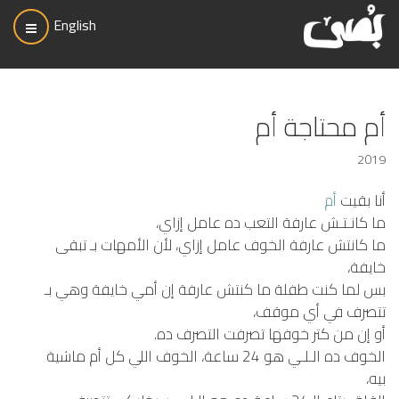
English
أم محتاجة أم
2019
أنا بقيت
أم
ما كانـتـش عارفة التعب ده عامل إزاي،
ما كانتش عارفة الخوف عامل إزاي، لأن الأمهات بـ تبقى
خايفة،
بس لما كنت طفلة ما كنتش عارفة إن أمي خايفة وهي بـ
تتصرف في أي موقف،
أو إن من كتر خوفها تصرفت التصرف ده.
الخوف ده الـلـي هو 24 ساعة، الخوف اللي كل أم ماشية
بيه،