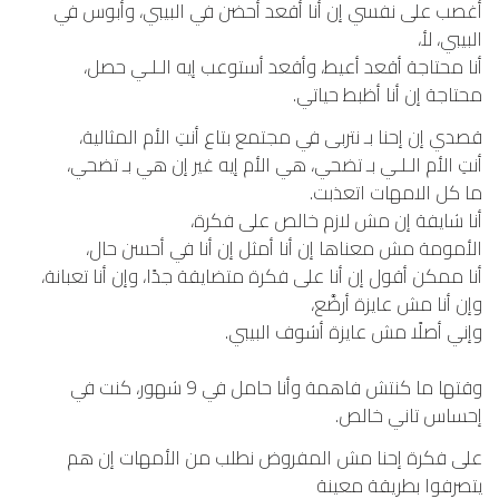
أغصب على نفسي إن أنا أقعد أحضن في البيبي، وأبوس في
البيبي، لأ،
أنا محتاجة أقعد أعيط، وأقعد أستوعب إيه الـلـي حصل،
محتاجة إن أنا أظبط حياتي.
قصدي إن إحنا بـ نتربى في مجتمع بتاع أنتِ الأم المثالية،
أنتِ الأم الـلـي بـ تضحي، هي الأم إيه غير إن هي بـ تضحي،
ما كل الامهات اتعذبت.
أنا شايفة إن مش لازم خالص على فكرة،
الأمومة مش معناها إن أنا أمثل إن أنا في أحسن حال،
أنا ممكن أقول إن أنا على فكرة متضايقة جدًا، وإن أنا تعبانة،
وإن أنا مش عايزة أرضَّع،
وإني أصلًا مش عايزة أشوف البيبي.
وقتها ما كنتش فاهمة وأنا حامل في 9 شهور، كنت في
إحساس تاني خالص.
على فكرة إحنا مش المفروض نطلب من الأمهات إن هم
يتصرفوا بطريقة معينة