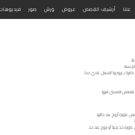
عننا
أرشيف القصص
عروض
ورش
صور
فيديوهات
ا،
ام سنة
 كانوا بـ يروحوا الشغل عادي جدا،
ا ينفعش تلمسني فيها.
ش عاوزة أروح عند خالتو،
وزة حد يجينا أو نروح عند حد.