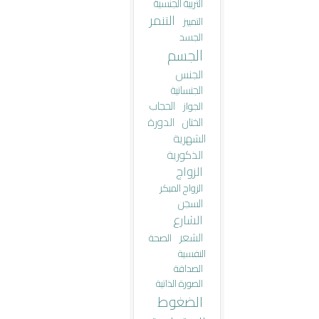
التربية الجنسية
التنمر
التمييز
الجسد
الجسم
الجنس
الجنسانية
الحجاب
الجواز
الختان
الدورة
الشهرية
الذكورية
الزواج
الزواج المبكر
السجن
الشارع
الشعر
الصحة
النفسية
الصداقة
الصورة الذاتية
الضغوط