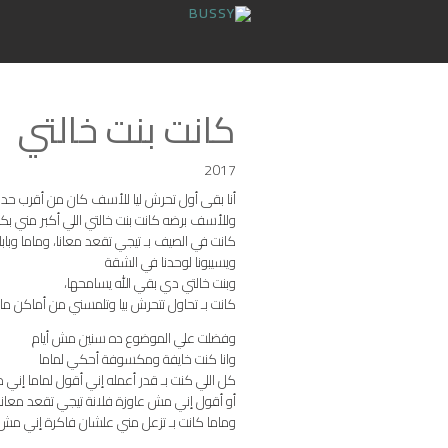
كانت بنت خالتي
2017
أنا بقى أول تحرش ليا للأسف كان من أقرب حد لي
وللأسف برضه كانت بنت خالتي اللي أكبر مني بك
كانت في الصيف بـ تيجي تقعد معانا، وماما وبابا
ويسيبونا لوحدنا في الشقة
وبنت خالتي دي بقي الله يسامحها،
كانت بـ تحاول تتحرش بيا وتلمسني من أماكن م
وفضلت علي الموضوع ده سنين مش أيام
وانا كنت خايفة ومكسوفة أحكي لماما
كل اللي كنت بـ قدر أعمله إني أقول لماما إني م
أو أقول إني مش عاوزة فلانة تيجي تقعد معانا.
وماما كانت بـ تزعل مني علشان فاكرة إني مش عا