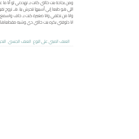
ومن بجاحة بنت خالتي كانت بـ تهددني لو أنا ما 
اللي هو طبعا إني أسيبها تتحرش بيا، هـ تروح تقول
وانا من تخلفي وانا صغيرة كنت بـ خاف واسمع
انا دلوقتي بكره بنت خالتي دي وشبه مقطعاها
العنف المبني على النوع
العنف الجنسي
التح