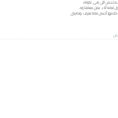
عـمـلـتـش اللي هي عاوزاه،
 لماما أنا بـ عمل معاها إيه،
 كلامها أحسن ماما تعرف، وتضربني
رش