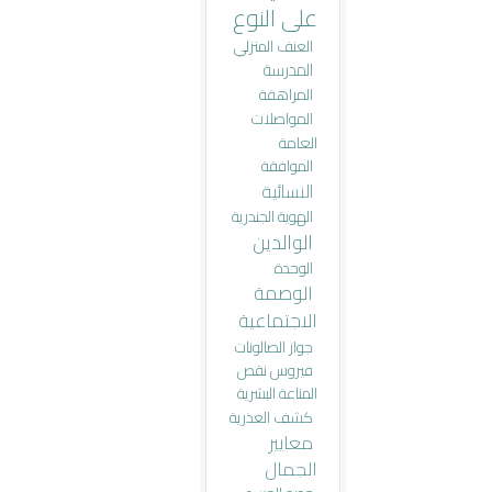
على النوع
العنف المنزلي
المدرسة
المراهقة
المواصلات
العامة
الموافقة
النسائية
الهوية الجندرية
الوالدين
الوحدة
الوصمة
الاجتماعية
جواز الصالونات
فيروس نقص
المناعة البشرية
كشف العذرية
معايير
الجمال