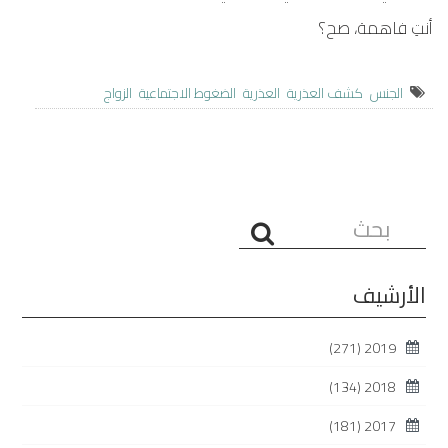
أنتِ فاهمة، صح؟
الجنس
كشف العذرية
العذرية
الضغوط الاجتماعية
الزواج
البحث...
الأرشيف
(271)
2019
(134)
2018
(181)
2017