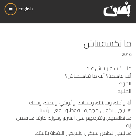
English
ما تكسفيناش
2016
ما تـكـسـفـيـنـاش عاد
أنتِ فاهمة؟ أنتِ ما فـاهـمـاش؟
الفوط
الملاية.
أنا، وأمك، وخالاتك، وعماتك، وأبوكي، وعمك، وجدك
هـ نيجي تكوني مجهزة الفوط، وتـرفعى رأسنا
هـ تطلعيهم، وتفرديهم على السرير، وجوزك عارف هـ يعمل
إيه
هـ نيجي نـطمن عليكي، ونـديكي النقطة بتاعتك.