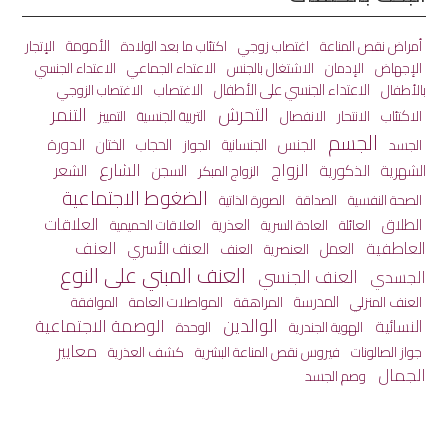
الأمومة
أمراض نقص المناعة
اغتصاب زوجي
اكتئاب ما بعد الولادة
الإتجار
الاعتداء الجماعي
الإجهاض
الإدمان
الاشتغال بالجنس
الاعتداء الجنسي
الاعتداء الجنسي على الأطفال
الاغتصاب
بالأطفال
الاغتصاب الزوجي
التحرش
التنمر
الاكتئاب
الانفصال
التربية الجنسية
الانتحار
التمييز
الجسم
الجنس
الختان
الدورة
الجنسانية
الحجاب
الجسد
الجواز
الزواج
الشارع
الشهرية
الذكورية
الشعر
السجن
الزواج المبكر
الضغوط الاجتماعية
الصحة النفسية
الصداقة
الصورة الذاتية
العلاقات
الطلاق
العائلة
العذرية
العادة السرية
العلاقات الحميمية
العاطفية
العنف
العمل
العنف الأسري
العنصرية
العنف
العنف المبني على النوع
العنف الجنسي
الجسدي
المدرسة
المراهقة
المواصلات العامة
العنف المنزلي
الموافقة
الوالدين
الوصمة الاجتماعية
النسائية
الهوية الجندرية
الوحدة
معايير
جواز الصالونات
كشف العذرية
فيروس نقص المناعة البشرية
الجمال
وصم الجسد