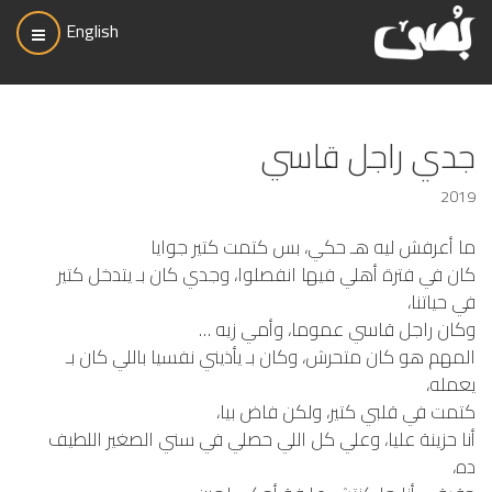
English
جدي راجل قاسي
2019
ما أعرفش ليه هـ حكي، بس كتمت كتير جوايا
كان في فترة أهلي فيها انفصلوا، وجدي كان بـ يتدخل كتير
في حياتنا،
وكان راجل قاسي عموما، وأمي زيه …
المهم هو كان متحرش، وكان بـ يأذيني نفسيا باللي كان بـ
يعمله،
كتمت في قلبي كتير، ولكن فاض بيا،
أنا حزينة عليا، وعلي كل اللي حصلي في سني الصغير اللطيف
ده،