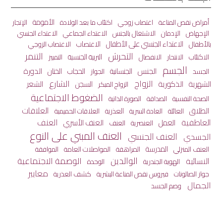
الأمومة
أمراض نقص المناعة
اغتصاب زوجي
اكتئاب ما بعد الولادة
الإتجار
الاعتداء الجماعي
الإجهاض
الإدمان
الاشتغال بالجنس
الاعتداء الجنسي
الاعتداء الجنسي على الأطفال
الاغتصاب
بالأطفال
الاغتصاب الزوجي
التحرش
التنمر
الاكتئاب
الانفصال
التربية الجنسية
الانتحار
التمييز
الجسم
الجنس
الختان
الدورة
الجنسانية
الحجاب
الجسد
الجواز
الزواج
الشارع
الشهرية
الذكورية
الشعر
السجن
الزواج المبكر
الضغوط الاجتماعية
الصحة النفسية
الصداقة
الصورة الذاتية
العلاقات
الطلاق
العائلة
العذرية
العادة السرية
العلاقات الحميمية
العاطفية
العنف
العمل
العنف الأسري
العنصرية
العنف
العنف المبني على النوع
العنف الجنسي
الجسدي
المدرسة
المراهقة
المواصلات العامة
العنف المنزلي
الموافقة
الوالدين
الوصمة الاجتماعية
النسائية
الهوية الجندرية
الوحدة
معايير
جواز الصالونات
كشف العذرية
فيروس نقص المناعة البشرية
الجمال
وصم الجسد