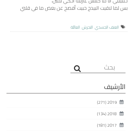
حقيقي أنا ما كنتش عارفة أحكي لمين،
بس لما لاقيت البيدج حبيت أفصح عن بعض ما في قلبي
العنف الجسدي
التحرش
العائلة
البحث...
الأرشيف
(271)
2019
(134)
2018
(181)
2017