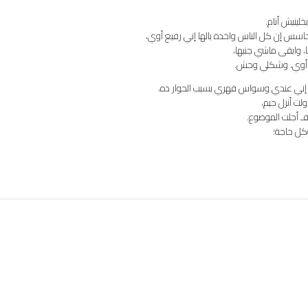
لينيش أنام.
ا، وابقى ماشي جنبها،
يع أوي، وشكلي وحش.
س إني عندي وسواس قهري بسبب الحوار ده،
لت أنزل جيم،
ـ أجلت الموضوع.
كل حاجة؛