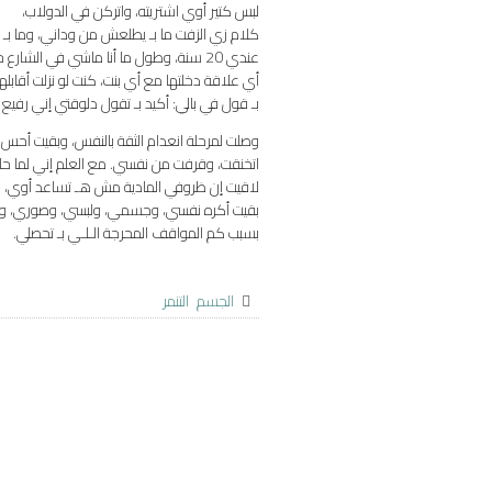
لبس كتير أوي اشتريته، واتركن في الدولاب،
كلام زي الزفت ما بـ يطلعش من وداني، وما بـ يخ
عندي 20 سنة، وطول ما أنا ماشي في الشارع حاسس إن كل الناس واخدة بالها إني رفيع أوي،
أي علاقة دخلتها مع أي بنت، كنت لو نزلت أقابله
بـ قول في بالي: أكيد بـ تقول دلوقتي إني رف
وصلت لمرحلة انعدام الثقة بالنفس، وبقيت أح
اتخنقت، وقرفت من نفسي. مع العلم إني لما حاو
لاقيت إن ظروفي المادية مش هـ تساعد أوي، ف
بقيت أكره نفسي، وجسمي، ولبسي، وصوري، و
بسبب كم المواقف المحرجة الـلـي بـ تحصلي.
الجسم
التنمر