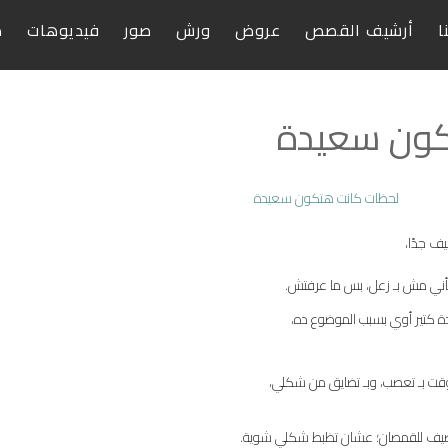
ا
أرشيف القصص
عروض
ورش
صور
فيديوهات
ص
كون سعيدة
يف جدًا،
كأني مش بـ زعل، بس ما عرفتش.
كتير أوي بسبب الموضوع ده،
قت بـ تعصب، وبـ تضايق من شكلي،
لصيف للقمصان؛ عشان تظبط شكلي شوية.