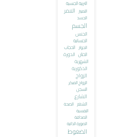
التربية الجنسية
التنمر
التمييز
الجسد
الجسم
الجنس
الجنسانية
الحجاب
الجواز
الختان
الدورة
الشهرية
الذكورية
الزواج
الزواج المبكر
السجن
الشارع
الشعر
الصحة
النفسية
الصداقة
الصورة الذاتية
الضغوط