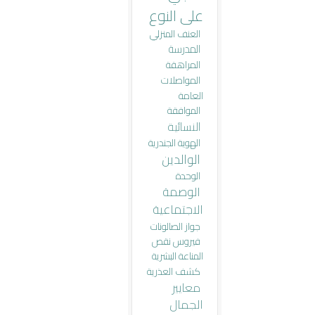
على النوع
العنف المنزلي
المدرسة
المراهقة
المواصلات
العامة
الموافقة
النسائية
الهوية الجندرية
الوالدين
الوحدة
الوصمة
الاجتماعية
جواز الصالونات
فيروس نقص
المناعة البشرية
كشف العذرية
معايير
الجمال