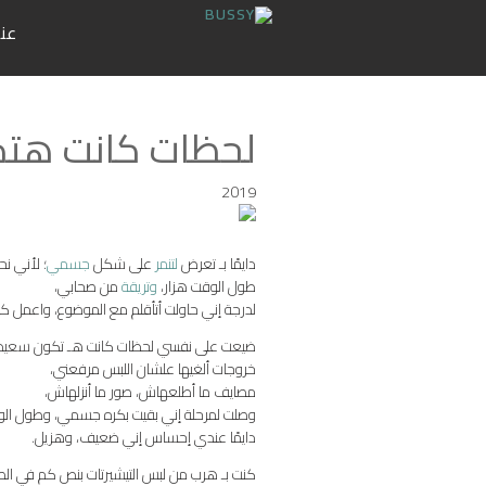
عنن
لحظات كانت هت
2019
دايمًا بـ تعرض
لتنمر
على شكل
جسمي
؛ لأني نح
طول الوقت هزار،
وتريقة
من صحابي،
لدرجة إني حاولت أتأقلم مع الموضوع، واعمل 
ضيعت على نفسي لحظات كانت هـ تكون سعيدة 
خروجات ألغيها علشان اللبس مرفعني،
مصايف ما أطلعهاش، صور ما أنزلهاش،
وصلت لمرحلة إني بقيت بكره جسمي، وطول الو
دايمًا عندي إحساس إني ضعيف، وهزيل.
كنت بـ هرب من لبس التيشيرتات بنص كم في ا