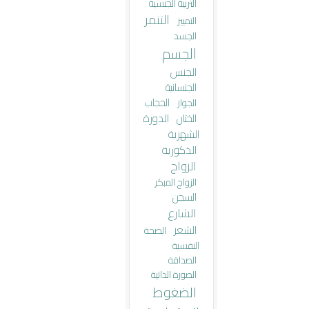
التربية الجنسية
التنمر
التمييز
الجسد
الجسم
الجنس
الجنسانية
الحجاب
الجواز
الختان
الدورة
الشهرية
الذكورية
الزواج
الزواج المبكر
السجن
الشارع
الشعر
الصحة
النفسية
الصداقة
الصورة الذاتية
الضغوط