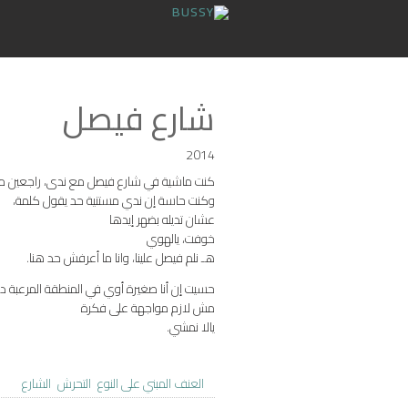
شارع فيصل
2014
كنت ماشية في شارع فيصل مع ندى، راجعين من
وكنت حاسة إن ندي مستنية حد يقول كلمة،
عشان تديله بضهر إيدها
خوفت، يالهوي
هـ نلم فيصل علينا، وانا ما أعرفش حد هنا.
حسيت إن أنا صغيرة أوي في المنطقة المرعبة 
مش لازم مواجهة على فكرة
يالا نمشي.
العنف المبني على النوع
التحرش
الشارع