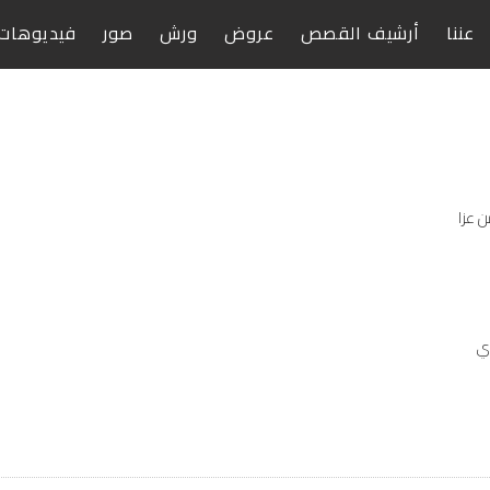
عننا
أرشيف القصص
عروض
ورش
صور
فيديوهات
 عزا
دي