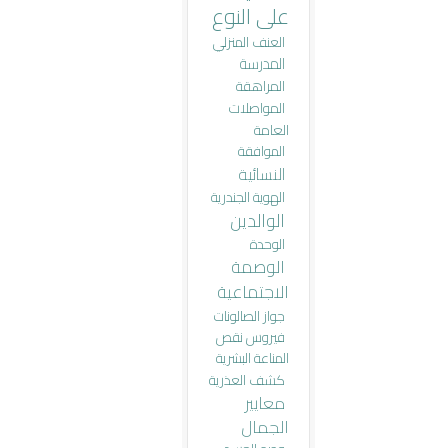
على النوع
العنف المنزلي
المدرسة
المراهقة
المواصلات
العامة
الموافقة
النسائية
الهوية الجندرية
الوالدين
الوحدة
الوصمة
الاجتماعية
جواز الصالونات
فيروس نقص
المناعة البشرية
كشف العذرية
معايير
الجمال