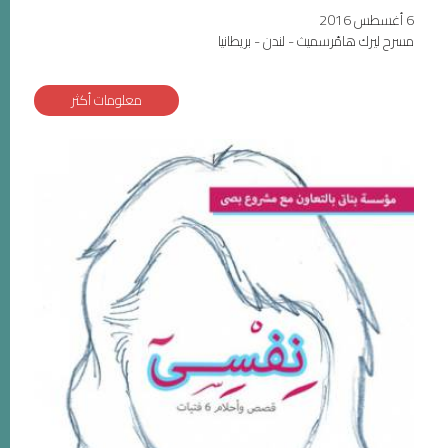
6 أغسطس 2016
مسرح ليرك هامّرسميث - لندن - بريطانيا
معلومات أكثر