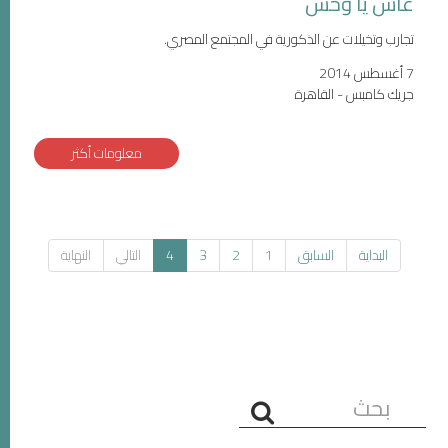
عاش يا وحش
تجارب وتخيلات عن الذكورية في المجتمع المصري.
7 أغسطس 2014
جريك كامبس - القاهرة
معلومات أكثر
البداية
السابق
1
2
3
4
التالي
النهاية
البحث...